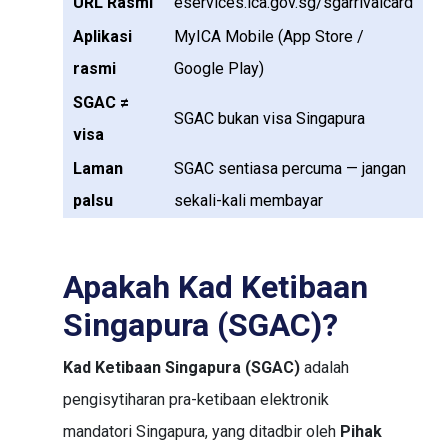
URL Rasmi
eservices.ica.gov.sg/sgarrivalcard
Aplikasi
MyICA Mobile (App Store /
rasmi
Google Play)
SGAC ≠
SGAC bukan visa Singapura
visa
Laman
SGAC sentiasa percuma — jangan
palsu
sekali-kali membayar
Apakah Kad Ketibaan
Singapura (SGAC)?
Kad Ketibaan Singapura (SGAC)
adalah
pengisytiharan pra-ketibaan elektronik
mandatori Singapura, yang ditadbir oleh
Pihak